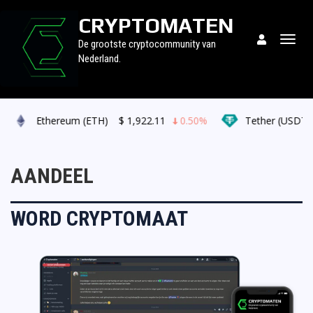
CRYPTOMATEN
Togg
De grootste cryptocommunity van
navig
Nederland.
Ethereum (ETH)
$
1,922.11
0.50%
Tether (USDT)
AANDEEL
WORD CRYPTOMAAT