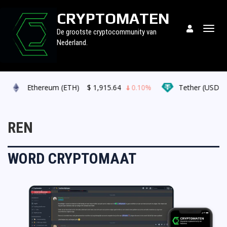
CRYPTOMATEN
Togg
De grootste cryptocommunity van
navig
Nederland.
Ethereum (ETH)
$
1,915.64
0.10%
Tether (USDT)
REN
WORD CRYPTOMAAT