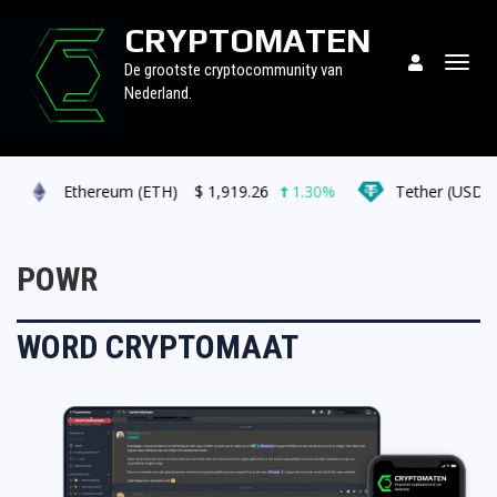
CRYPTOMATEN
Togg
De grootste cryptocommunity van
navig
Nederland.
Ethereum (ETH)
$
1,919.26
1.30%
Tether (USDT)
POWR
WORD CRYPTOMAAT