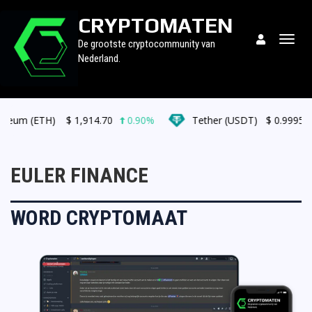
CRYPTOMATEN
Togg
De grootste cryptocommunity van
navig
Nederland.
eum (ETH)
$
1,914.70
0.90%
Tether (USDT)
$
0.999527
EULER FINANCE
WORD CRYPTOMAAT