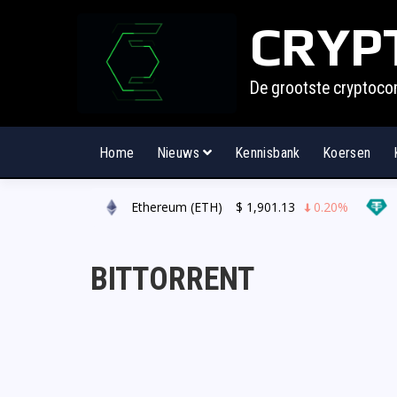
CRYP
De grootste cryptoco
Home
Nieuws
Kennisbank
Koersen
.00
0.30%
Ethereum (ETH)
$
1,901.13
0.20%
Te
BITTORRENT