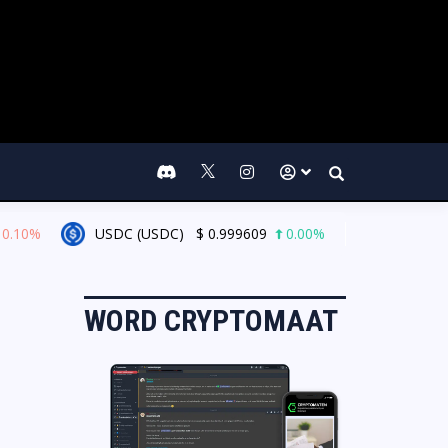
Search
10%
USDC (USDC)
$
0.999609
0.00%
XRP (XRP)
WORD CRYPTOMAAT