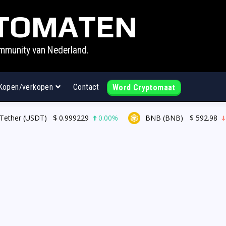
TOMATEN
mmunity van Nederland.
Kopen/verkopen
Contact
Word Cryptomaat
ther (USDT)
$
0.999229
0.00%
BNB (BNB)
$
592.98
0.