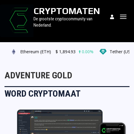
CRYPTOMATEN
Togg
De grootste cryptocommunity van
navig
Nederland.
%
Ethereum (ETH)
$
1,894.93
0.00%
Tether (USDT
ADVENTURE GOLD
WORD CRYPTOMAAT